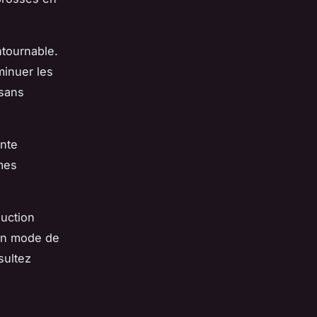
ntournable.
minuer les
isans
nte
ames
duction
 un mode de
sultez