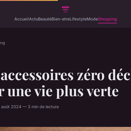
Accueil
Actu
Beauté
Bien-etre
Lifestyle
Mode
Shopping
ing
accessoires zéro dé
 une vie plus verte
août 2024 — 3 min de lecture