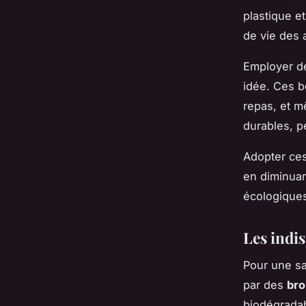
plastique et
de vie des 
Employer de
idée. Ces b
repas, et m
durables, p
Adopter ces
en diminuan
écologiques
Les indi
Pour une sa
par des
bro
biodégradab