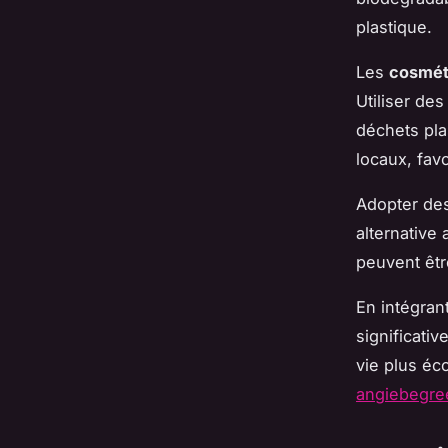
plastique.
Les
cosmét
Utiliser de
déchets pla
locaux, fav
Adopter de
alternative 
peuvent êtr
En intégran
significati
vie plus éc
angiebegre