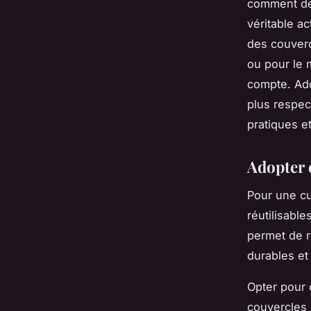
comment des
véritable a
des couverc
ou pour le 
compte. Ado
plus respec
pratiques e
Adopter d
Pour une c
réutilisable
permet de r
durables et 
Opter pour 
couvercles s