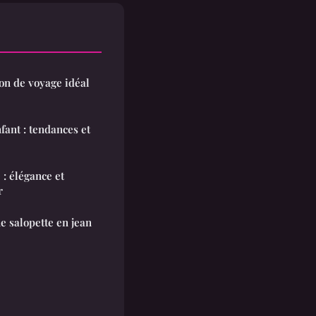
non de voyage idéal
fant : tendances et
: élégance et
r
e salopette en jean