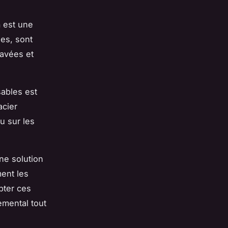
h
est une
les, sont
lavées et
sables est
acier
u sur les
ne solution
ent les
pter ces
emental tout