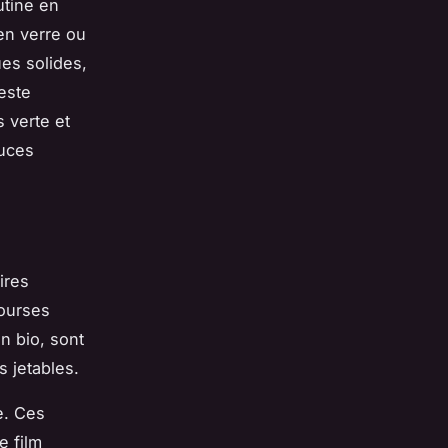
utine en
en verre ou
es solides,
este
 verte et
tuces
ires
courses
n bio, sont
s jetables.
e. Ces
e film