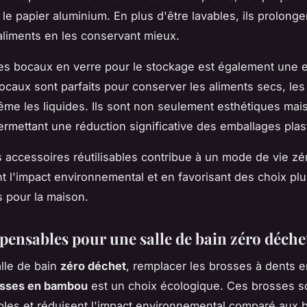
 le papier aluminium. En plus d'être lavables, ils prolonge
aliments en les conservant mieux.
s bocaux en verre pour le stockage est également une e
ocaux sont parfaits pour conserver les aliments secs, les
ême les liquides. Ils sont non seulement esthétiques mai
ermettant une réduction significative des emballages plas
 accessoires réutilisables contribue à un mode de vie zé
t l'impact environnemental et en favorisant des choix pl
 pour la maison.
spensables pour une salle de bain zéro déche
lle de bain
zéro déchet
, remplacer les brosses à dents e
sses en bambou
est un choix écologique. Ces brosses s
les et réduisent l'impact environnemental comparé aux 