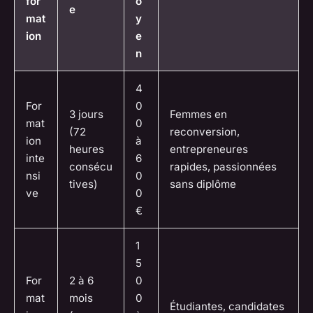
for
o
e
mat
y
ion
e
n
4
For
0
3 jours
Femmes en
mat
0
(72
reconversion,
ion
à
heures
entrepreneures
inte
6
consécu
rapides, passionnées
nsi
0
tives)
sans diplôme
ve
0
€
1
5
For
2 à 6
0
mat
mois
0
Étudiantes, candidates