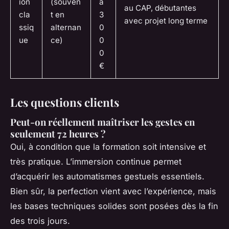
ion
(souven
à
au CAP, débutantes
cla
t en
3
avec projet long terme
ssiq
alternan
0
ue
ce)
0
0
€
Les questions clients
Peut-on réellement maîtriser les gestes en
seulement 72 heures ?
Oui, à condition que la formation soit intensive et
très pratique. L’immersion continue permet
d’acquérir les automatismes gestuels essentiels.
Bien sûr, la perfection vient avec l’expérience, mais
les bases techniques solides sont posées dès la fin
des trois jours.