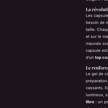
La révoluti
Les capsule
besoin de m
taille. Cha
et sur le ma
mauvais sce
capsule est
d’un
top co
Le renforc
Le gel de co
préparation
cassants. E
lumineux, so
libre
: un pe