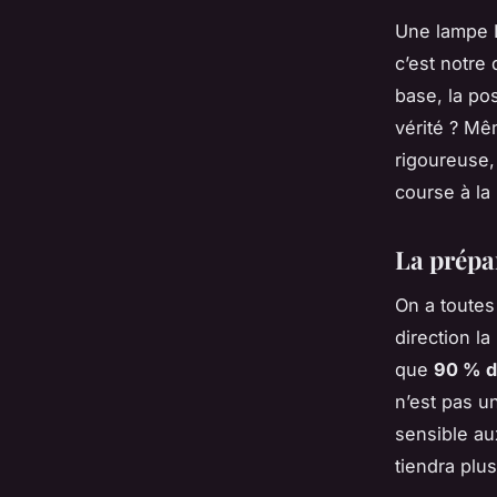
Une lampe 
c’est notre
base, la pos
vérité ? Mê
rigoureuse,
course à la
La prépar
On a toutes 
direction l
que
90 % de
n’est pas u
sensible au
tiendra plu