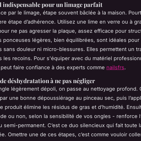
l indispensable pour un limage parfait
 par le limage, étape souvent bâclée à la maison. Pourtan
ère étape d’adhérence. Utilisez une lime en verre ou à gr
 pour ne pas agresser la plaque, assez efficace pour struct
s ponceuses légères, bien équilibrées, sont idéales pou
s sans douleur ni micro-blessures. Elles permettent un tra
s les recoins. Pour s'équiper avec du matériel profession
 peut faire confiance à des experts comme
nailsfrs
.
 de déshydratation à ne pas négliger
ongle légèrement dépoli, on passe au nettoyage profond. 
r une bonne dépoussiérage au pinceau sec, puis l’appli
e produit élimine les résidus de gras et d’humidité. Ensui
de ou non, selon la sensibilité de vos ongles - renforce 
u semi-permanent. C’est ce duo silencieux qui fait toute l
ée. Omettre une de ces étapes, c’est comme vouloir colle