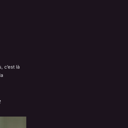
 c’est là
la
e