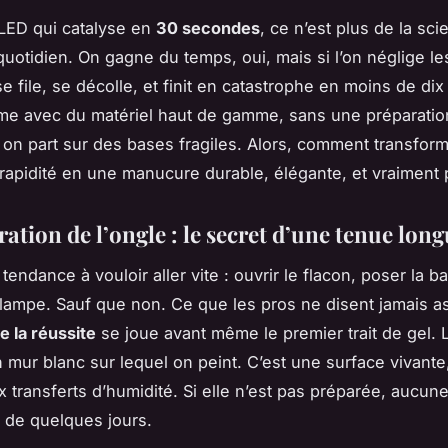
LED qui catalyse en
30 secondes
, ce n’est plus de la sci
 quotidien. On gagne du temps, oui, mais si l’on néglige l
e file, se décolle, et finit en catastrophe en moins de dix
me avec du matériel haut de gamme, sans une préparatio
 on part sur des bases fragiles. Alors, comment transform
 rapidité en une manucure durable, élégante, et vraiment 
ation de l’ongle : le secret d’une tenue lon
tendance à vouloir aller vite : ouvrir le flacon, poser la b
a lampe. Sauf que non. Ce que les pros ne disent jamais as
 la réussite
se joue avant même le premier trait de gel. L
n mur blanc sur lequel on peint. C’est une surface vivante
x transferts d’humidité. Si elle n’est pas préparée, aucun
s de quelques jours.