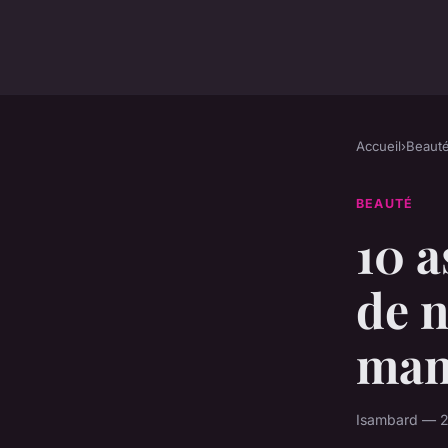
Accueil
›
Beaut
BEAUTÉ
10 a
de n
man
Isambard — 2