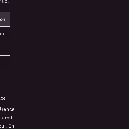
nue.
ion
in)
es
férence
 c’est
eul. En