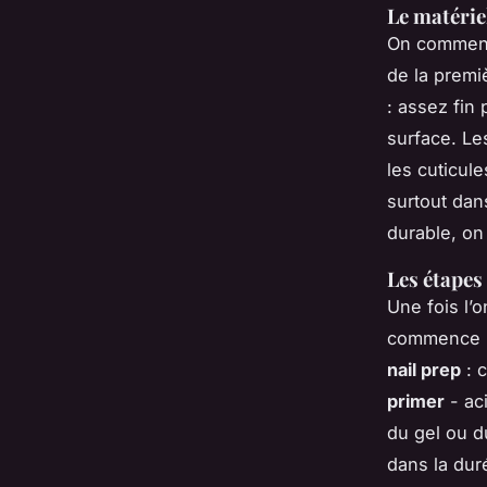
Le matérie
On commence
de la premi
: assez fin
surface. Le
les cuticule
surtout dan
durable, on
Les étapes
Une fois l’
commence pa
nail prep
: c
primer
- aci
du gel ou d
dans la dur