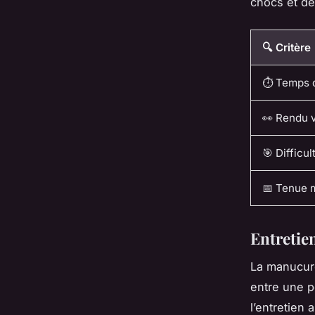
chocs et de
🔍 Critère
⏱️ Temps 
👀 Rendu v
🎯 Difficul
📅 Tenue
Entretie
La manucure 
entre une p
l’entretien 