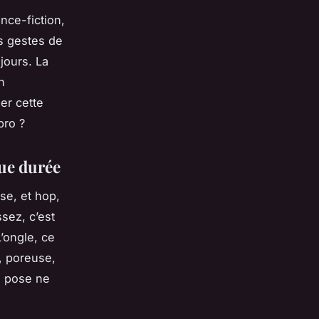
ence-fiction,
es gestes de
 jours. La
n
er cette
pro ?
gue durée
ase, et hop,
sez, c’est
’ongle, ce
, poreuse,
e pose ne