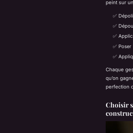
peint sur u
✅ Dépoli
✅ Dépous
✅ Applica
✅ Poser 
✅ Appliq
Chaque gest
qu’on gagne
perfection 
Choisir 
construc