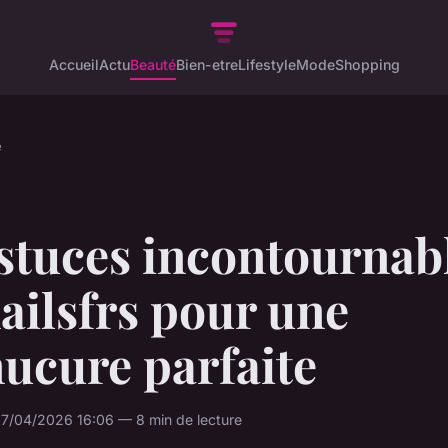
Accueil
Actu
Beauté
Bien-etre
Lifestyle
Mode
Shopping
é
stuces incontournab
ailsfrs pour une
ucure parfaite
7/04/2026 16:06 — 8 min de lecture