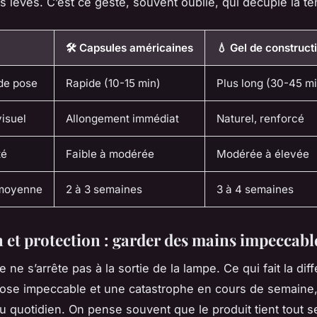
s levés. C’est ce geste, souvent oublié, qui décuple la te
🛠️ Capsules américaines
💧 Gel de construct
de pose
Rapide (10-15 min)
Plus long (30-45 m
isuel
Allongement immédiat
Naturel, renforcé
té
Faible à modérée
Modérée à élevée
 moyenne
2 à 3 semaines
3 à 4 semaines
n et protection : garder des mains impeccabl
ne s’arrête pas à la sortie de la lampe. Ce qui fait la dif
ose impeccable et une catastrophe en cours de semaine,
au quotidien. On pense souvent que le produit tient tout s