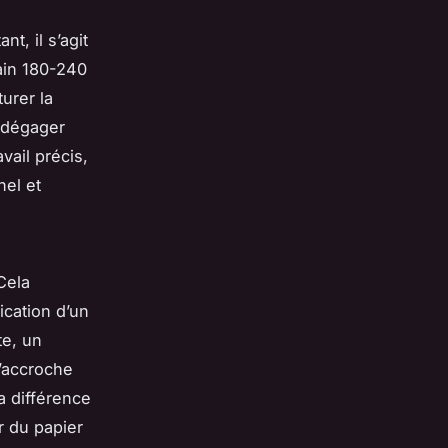
t, il s’agit
ain 180-240
urer la
r dégager
vail précis,
nel et
Cela
cation d’un
te, un
l’accroche
a différence
r du papier