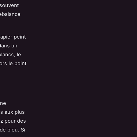
t souvent
rebalance
apier peint
 dans un
lancs, le
ors le point
une
es aux plus
ez pour des
de bleu. Si