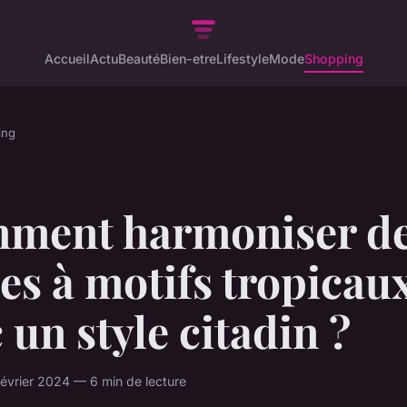
Accueil
Actu
Beauté
Bien-etre
Lifestyle
Mode
Shopping
ing
ment harmoniser d
es à motifs tropicau
 un style citadin ?
vrier 2024 — 6 min de lecture