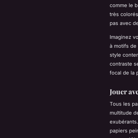
comme le bla
très coloré
pas avec de
Imaginez vo
à motifs de 
style conte
contraste s
focal de la 
Jouer ave
Tous les pap
multitude 
exubérants.
papiers pei