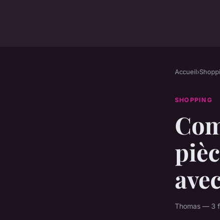
Accueil
›
Shopp
SHOPPING
Com
pièc
avec
Thomas — 3 fé