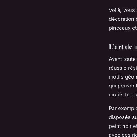
Voilà, vous
décoration d
pinceaux et 
L’art de 
Avant toute
réussie rés
motifs géo
qui peuvent
motifs tropi
Par exemple
disposés su
peint noir 
avec des ri