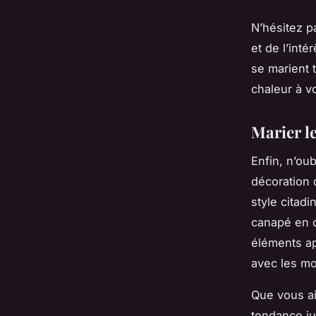
N’hésitez p
et de l’int
se marient 
chaleur à v
Marier le
Enfin, n’ou
décoration 
style citad
canapé en c
éléments ap
avec les mo
Que vous ai
tendance jun