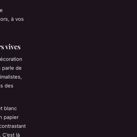
re
lors, à vos
s vives
décoration
 parle de
malistes,
s des
t blanc
n papier
contrastant
 C’est là