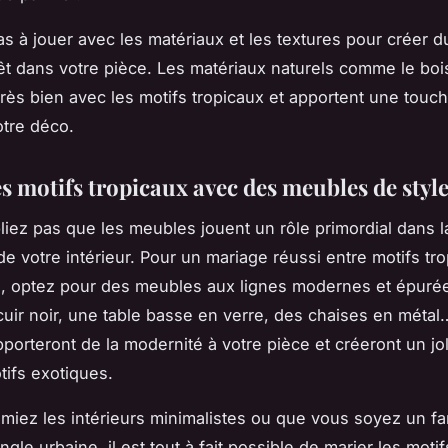
as à jouer avec les matériaux et les textures pour créer d
érêt dans votre pièce. Les matériaux naturels comme le bois
très bien avec les motifs tropicaux et apportent une touc
otre déco.
s motifs tropicaux avec des meubles de style
bliez pas que les
meubles
jouent un rôle primordial dans l
de votre intérieur. Pour un mariage réussi entre motifs tro
in, optez pour des meubles aux lignes modernes et épuré
uir noir, une table basse en verre, des chaises en méta
porteront de la modernité à votre pièce et créeront un jol
tifs exotiques.
miez les intérieurs minimalistes ou que vous soyez un fa
gle urbaine, il est tout à fait possible de marier les moti