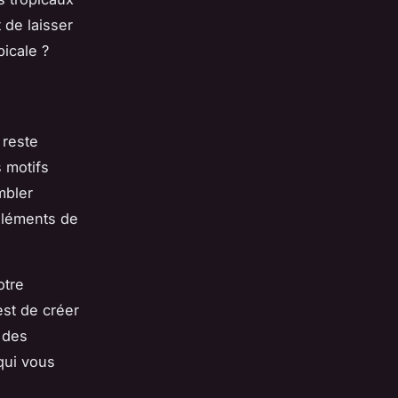
 de laisser
picale ?
 reste
 motifs
mbler
 éléments de
otre
est de créer
r des
qui vous