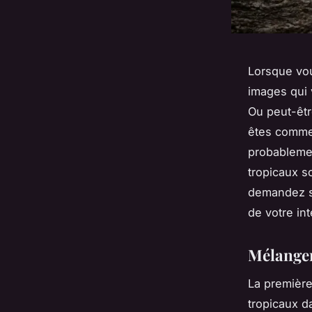
Lorsque vou
images qui 
Ou peut-êtr
êtes comme 
probablemen
tropicaux s
demandez sû
de votre in
Mélanger
La première
tropicaux
da