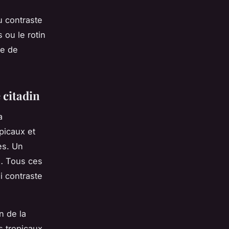
u contraste
 ou le rotin
he de
 citadin
a
picaux et
es. Un
l… Tous ces
i contraste
n de la
fs tropicaux