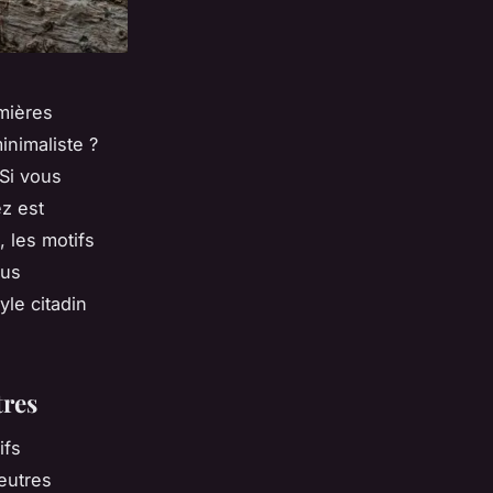
emières
inimaliste ?
Si vous
z est
 les motifs
ous
le citadin
tres
ifs
eutres