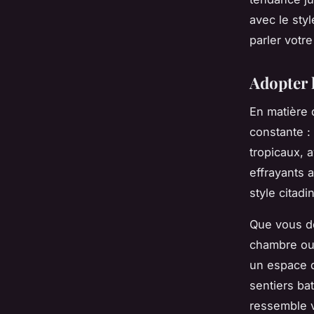
avec le styl
parler votre
Adopter l
En matière 
constante :
tropicaux, 
effrayants a
style citadi
Que vous dé
chambre ou 
un espace qu
sentiers ba
ressemble 