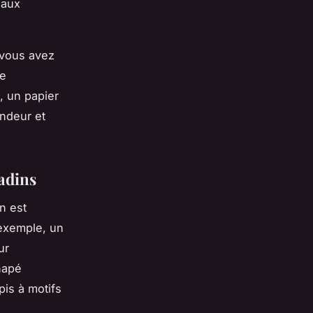
 aux
 vous avez
de
e, un papier
ndeur et
tadins
n est
 exemple, un
ur
napé
is à motifs